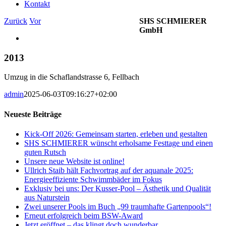
Kontakt
Zurück
Vor
SHS SCHMIERER
GmbH
Zeige
grösseres
Bild
2013
Umzug in die Schaflandstrasse 6, Fellbach
admin
2025-06-03T09:16:27+02:00
Neueste Beiträge
Kick-Off 2026: Gemeinsam starten, erleben und gestalten
SHS SCHMIERER wünscht erholsame Festtage und einen
guten Rutsch
Unsere neue Website ist online!
Ullrich Staib hält Fachvortrag auf der aquanale 2025:
Energieeffiziente Schwimmbäder im Fokus
Exklusiv bei uns: Der Kusser-Pool – Ästhetik und Qualität
aus Naturstein
Zwei unserer Pools im Buch „99 traumhafte Gartenpools“!
Erneut erfolgreich beim BSW-Award
Jetzt eröffnet – das klingt doch wunderbar.